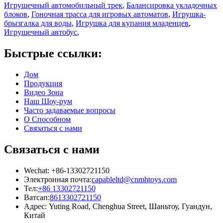
Игрушечный автомобильный трек
,
Балансировка укладочных
блоков
,
Гоночная трасса для игровых автоматов
,
Игрушка-
брызгалка для воды
,
Игрушка для купания младенцев
,
Игрушечный автобус
,
Быстрые ссылки:
Дом
Продукция
Видео Зона
Наш Шоу-рум
Часто задаваемые вопросы
О Способном
Связаться с нами
Связаться с нами
Wechat: +86-13302721150
Электронная почта:
capableltd@cnmhtoys.com
Тел:
+86 13302721150
Ватсап:
8613302721150
Адрес: Yuting Road, Chenghua Street, Шаньтоу, Гуандун,
Китай